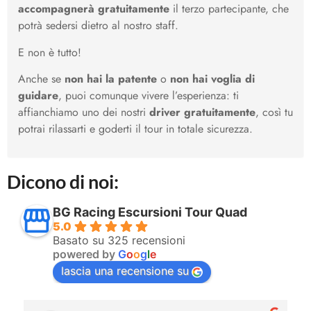
accompagnerà gratuitamente
il terzo partecipante, che
potrà sedersi dietro al nostro staff.
E non è tutto!
Anche se
non hai la patente
o
non hai voglia di
guidare
, puoi comunque vivere l’esperienza: ti
affianchiamo uno dei nostri
driver gratuitamente
, così tu
potrai rilassarti e goderti il tour in totale sicurezza.
Dicono di noi:
BG Racing Escursioni Tour Quad
5.0
Basato su 325 recensioni
powered by
G
o
o
g
l
e
lascia una recensione su