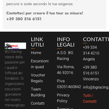
percorsi e soste secondo le tue esigenze.
Contattaci per creare il tuo tour su misura!
+39 380 516 6151
LINK
INFO
CONTATT
UTILI
LEGALI
+39 334
BG Racing
Home
A.S.D. BG
314 4210
nasce dalla
Racing
Angela
Escursioni
passione per
in quad
Via Roma,
+39 380
i quad e
46 92016
l’offroad dei
516 6151
Voucher
fondatori. Si
Vincenzo
Regalo
P.iva
organizzano
03051460842
info@bgracing.
escursioni
Team
giornaliere
Building
Privacy
Tutti i
nel nostro
Policy
Contatti
Contatti
meraviglioso