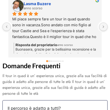
Marisol Di Francesco
anno scorso
Fantastica esperienza, guidata da Angela, 
meravigliosa e super gentile, sicuramente un 
esperienza unica e soprattutto immersi nella 
 
natura selvatica (Fauna e flora), ovviamente da 
rifare!Grazie alla prossima! Saluti da Marisol e 
Risposta del proprietario
anno scorso
Giuseppe 😘
a
Ciao Marisol, grazie mille per la recensione, vi
aspettiamo presto per una nuova avventura. Un
caro saluto Angela e Vincenzo.
e 
Domande Frequenti
a 
 
Il tour in quad è un’ esperienza unica, grazie alla sua facilità di
guida è adatto alle persone di tutte le età Il tour in quad è un’
esperienza unica, grazie alla sua facilità di guida è adatto alle
persone di tutte le età
Il percorso è adatto a tutti?