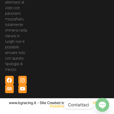
alternarsi di
viste con
panorami
mozzafiato,
totalmente
immersi nella
natura in
luoghi ove è
possibile
arrivare solo
con questa
tipologia di
mezzo.
www.bgracing.it - Site Created by :
Creativa - Antonino
Contattaci
Pedalino