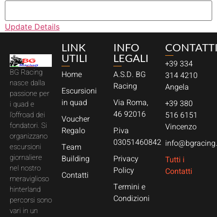
Update Details
LINK
INFO
CONTATT
UTILI
LEGALI
+39 334
BG Racing
Home
A.S.D. BG
314 4210
nasce dalla
Racing
Angela
Escursioni
passione per
in quad
Via Roma,
+39 380
i quad e
46 92016
l’offroad dei
516 6151
Voucher
fondatori. Si
Vincenzo
Regalo
P.iva
organizzano
03051460842
info@bgracing.
escursioni
Team
giornaliere
Building
Privacy
Tutti i
nel nostro
Policy
Contatti
Contatti
meraviglioso
Termini e
hinterland
Condizioni
percorsi sono
vari in un